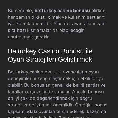
Bu nedenle,
betturkey casino bonusu
alırken,
her zaman dikkatli olmak ve kullanım şartlarını
iyi okumak önemlidir. Yine de, avantajların yanı
sıra bazı kısıtlamalar da olabileceğini
unutmamak gerekir.
Betturkey Casino Bonusu ile
Oyun Stratejileri Geliştirmek
Betturkey casino bonusu, oyuncuların oyun
deneyimlerini zenginleştirmek için etkili bir yol
olabilir. Bu bonuslar, genellikle belirli şartlar ve
kurallar çerçevesinde sunulur. Ancak, bonusu
en iyi şekilde değerlendirmek için doğru
stratejiler geliştirmek önemlidir. Örneğin, bonus
kapsamındaki oyunları tercih ederek, kazanma
şansınızı artırabilirsiniz. Bunun yanı sıra,