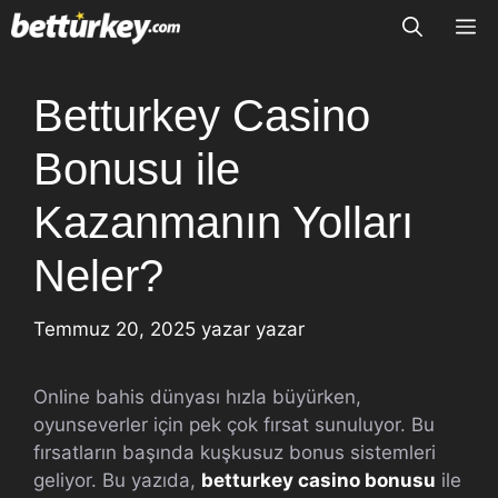
İçeriğe
M
atla
Betturkey Casino
Bonusu ile
Kazanmanın Yolları
Neler?
Temmuz 20, 2025
yazar
yazar
Online bahis dünyası hızla büyürken,
oyunseverler için pek çok fırsat sunuluyor. Bu
fırsatların başında kuşkusuz bonus sistemleri
geliyor. Bu yazıda,
betturkey casino bonusu
ile