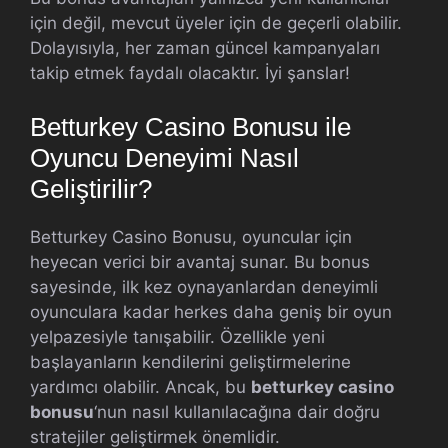
için değil, mevcut üyeler için de geçerli olabilir.
Dolayısıyla, her zaman güncel kampanyaları
takip etmek faydalı olacaktır. İyi şanslar!
Betturkey Casino Bonusu ile
Oyuncu Deneyimi Nasıl
Geliştirilir?
Betturkey Casino Bonusu, oyuncular için
heyecan verici bir avantaj sunar. Bu bonus
sayesinde, ilk kez oynayanlardan deneyimli
oyunculara kadar herkes daha geniş bir oyun
yelpazesiyle tanışabilir. Özellikle yeni
başlayanların kendilerini geliştirmelerine
yardımcı olabilir. Ancak, bu
betturkey casino
bonusu
‘nun nasıl kullanılacağına dair doğru
stratejiler geliştirmek önemlidir.