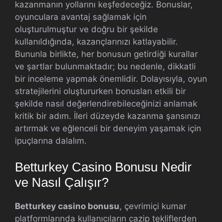
kazanmanın yollarını keşfedeceğiz. Bonuslar,
oyunculara avantaj sağlamak için
oluşturulmuştur ve doğru bir şekilde
kullanıldığında, kazançlarınızı katlayabilir.
Bununla birlikte, her bonusun getirdiği kurallar
ve şartlar bulunmaktadır; bu nedenle, dikkatli
bir inceleme yapmak önemlidir. Dolayısıyla, oyun
stratejilerini oluştururken bonusları etkili bir
şekilde nasıl değerlendirebileceğinizi anlamak
kritik bir adım. İleri düzeyde kazanma şansınızı
artırmak ve eğlenceli bir deneyim yaşamak için
ipuçlarına dalalım.
Betturkey Casino Bonusu Nedir
ve Nasıl Çalışır?
Betturkey casino bonusu
, çevrimiçi kumar
platformlarında kullanıcıların cazip tekliflerden