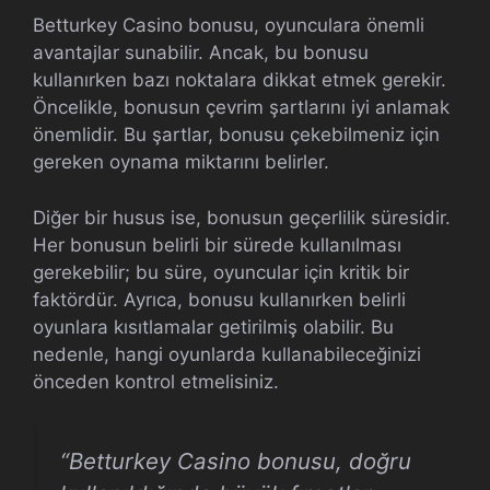
Betturkey Casino bonusu, oyunculara önemli
avantajlar sunabilir. Ancak, bu bonusu
kullanırken bazı noktalara dikkat etmek gerekir.
Öncelikle, bonusun çevrim şartlarını iyi anlamak
önemlidir. Bu şartlar, bonusu çekebilmeniz için
gereken oynama miktarını belirler.
Diğer bir husus ise, bonusun geçerlilik süresidir.
Her bonusun belirli bir sürede kullanılması
gerekebilir; bu süre, oyuncular için kritik bir
faktördür. Ayrıca, bonusu kullanırken belirli
oyunlara kısıtlamalar getirilmiş olabilir. Bu
nedenle, hangi oyunlarda kullanabileceğinizi
önceden kontrol etmelisiniz.
“Betturkey Casino bonusu, doğru