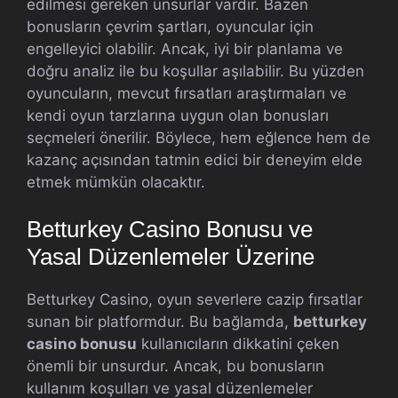
edilmesi gereken unsurlar vardır. Bazen
bonusların çevrim şartları, oyuncular için
engelleyici olabilir. Ancak, iyi bir planlama ve
doğru analiz ile bu koşullar aşılabilir. Bu yüzden
oyuncuların, mevcut fırsatları araştırmaları ve
kendi oyun tarzlarına uygun olan bonusları
seçmeleri önerilir. Böylece, hem eğlence hem de
kazanç açısından tatmin edici bir deneyim elde
etmek mümkün olacaktır.
Betturkey Casino Bonusu ve
Yasal Düzenlemeler Üzerine
Betturkey Casino, oyun severlere cazip fırsatlar
sunan bir platformdur. Bu bağlamda,
betturkey
casino bonusu
kullanıcıların dikkatini çeken
önemli bir unsurdur. Ancak, bu bonusların
kullanım koşulları ve yasal düzenlemeler