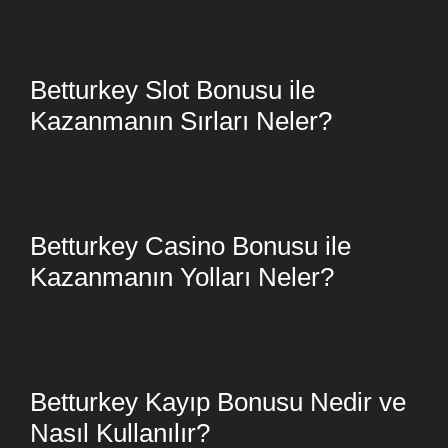
Betturkey Slot Bonusu ile
Kazanmanın Sırları Neler?
Betturkey Casino Bonusu ile
Kazanmanın Yolları Neler?
Betturkey Kayıp Bonusu Nedir ve
Nasıl Kullanılır?